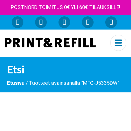
POSTNORD TOIMITUS 0€ YLI 60€ TILAUKSILLE!
Etsi
Etusivu
/ Tuotteet avainsanalla “MFC-J5335DW”