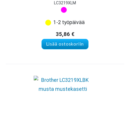
LC3219XLM
1-2 työpäivää
35,86
€
Lisää ostoskoriin