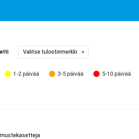
etti
1-2 päivää
3-5 päivää
5-10 päivää
i mustekasetteja