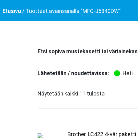
Etusivu
/ Tuotteet avainsanalla “MFC-J5340DW”
Etsi sopiva mustekasetti tai väriainekas
Lähetetään / noudettavissa:
Heti
Näytetään kaikki 11 tulosta
Brother LC422 4-väripakett