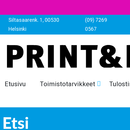
Siltasaarenk. 1, 00530
(09) 7269
Helsinki
0567
Etusivu
Toimistotarvikkeet
Tulosti
Etsi