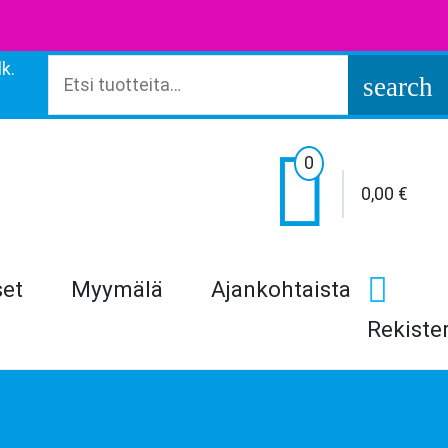
k.
Etsi:
search

0
0,00
€
set
Myymälä
Ajankohtaista
Rekiste