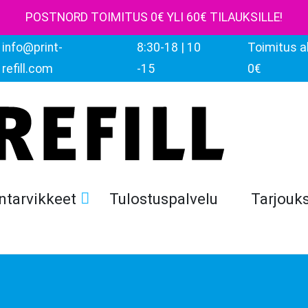
POSTNORD TOIMITUS 0€ YLI 60€ TILAUKSILLE!
info@print-
8:30-18 | 10
Toimitus al
refill.com
-15
0€
ntarvikkeet
Tulostuspalvelu
Tarjouk