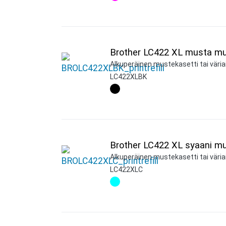
Brother LC422 XL musta mu
Alkuperäinen mustekasetti tai väria
LC422XLBK
Brother LC422 XL syaani mu
Alkuperäinen mustekasetti tai väriai
LC422XLC