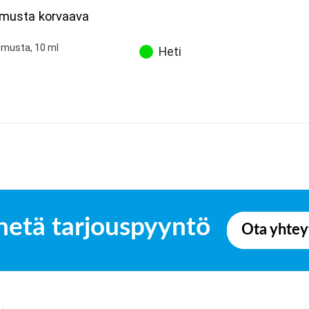
 musta korvaava
 musta, 10 ml
Heti
hetä tarjouspyyntö
Ota yhtey