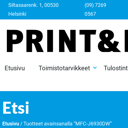
Siltasaarenk. 1, 00530
(09) 7269
Helsinki
0567
Etusivu
Toimistotarvikkeet
Tulostin
Etsi
Etusivu
/ Tuotteet avainsanalla “MFC-J6930DW”