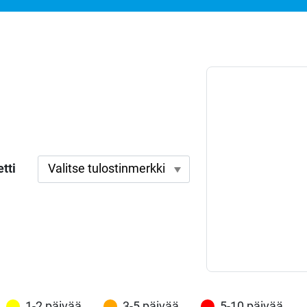
tti
1-2 päivää
3-5 päivää
5-10 päivää