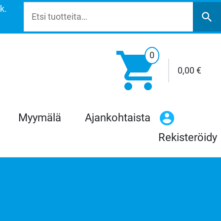
k.
Etsi:
search

0
0,00
€
Myymälä
Ajankohtaista
Rekisteröidy