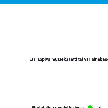
Etsi sopiva mustekasetti tai väriainekase
Lähetetään / noudettavissa:
Heti