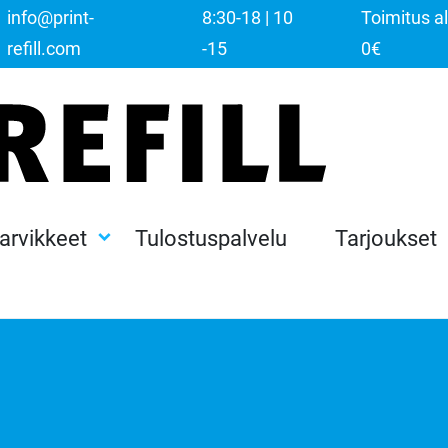
info@print-
8:30-18 | 10
Toimitus al
refill.com
-15
0€
tarvikkeet
Tulostuspalvelu
Tarjoukset