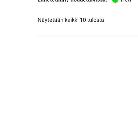
Näytetään kaikki 10 tulosta
Brother LC3219 XL 4-väripak
Alkuperäinen mustekasetti tai väriai
keltainen, 3000 ss. + 3 x 1500 ss.
LC3219XLVAL
Brother LC3219 XL keltainen
Alkuperäinen mustekasetti tai väriaine
LC3219XLY