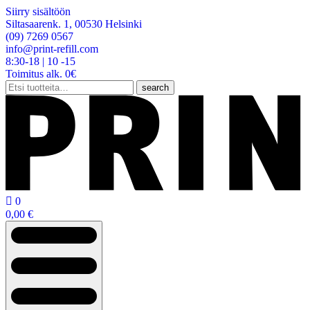
Siirry sisältöön
Siltasaarenk. 1, 00530 Helsinki
(09) 7269 0567
info@print-refill.com
8:30-18 | 10 -15
Toimitus alk. 0€
Etsi:
search

0
0,00
€