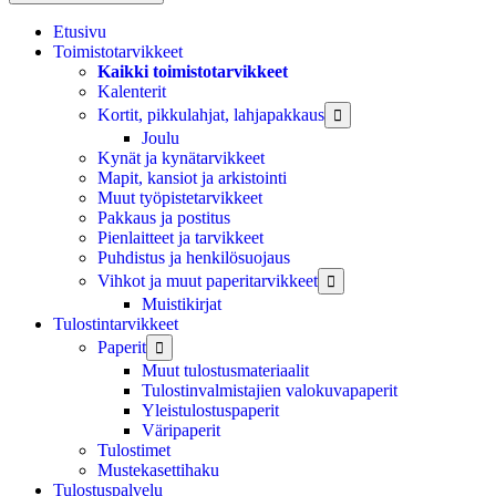
Etusivu
Toimistotarvikkeet
Kaikki toimistotarvikkeet
Kalenterit
Kortit, pikkulahjat, lahjapakkaus

Joulu
Kynät ja kynätarvikkeet
Mapit, kansiot ja arkistointi
Muut työpistetarvikkeet
Pakkaus ja postitus
Pienlaitteet ja tarvikkeet
Puhdistus ja henkilösuojaus
Vihkot ja muut paperitarvikkeet

Muistikirjat
Tulostintarvikkeet
Paperit

Muut tulostusmateriaalit
Tulostinvalmistajien valokuvapaperit
Yleistulostuspaperit
Väripaperit
Tulostimet
Mustekasettihaku
Tulostuspalvelu