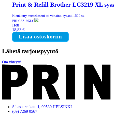
Print & Refill Brother LC3219 XL syaa
Kierrätetty mustekasetti tai väriaine, syaani, 1500 ss.
PRLC3219XLC
Heti
18,83
€
Lisää ostoskoriin
Lähetä tarjouspyyntö
Ota yhteyttä
Siltasaarenkatu 1, 00530 HELSINKI
(09) 7269 0567