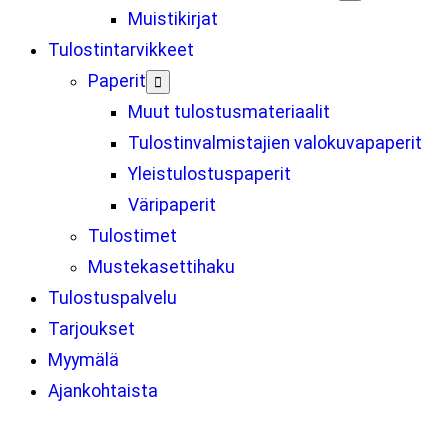
Muistikirjat
Tulostintarvikkeet
Paperit

Muut tulostusmateriaalit
Tulostinvalmistajien valokuvapaperit
Yleistulostuspaperit
Väripaperit
Tulostimet
Mustekasettihaku
Tulostuspalvelu
Tarjoukset
Myymälä
Ajankohtaista