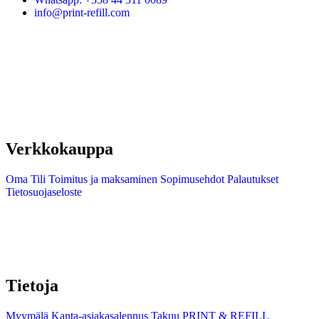
info@print-refill.com
Verkkokauppa
Oma Tili
Toimitus ja maksaminen
Sopimusehdot
Palautukset
Tietosuojaseloste
Tietoja
Myymälä
Kanta-asiakasalennus
Takuu
PRINT & REFILL