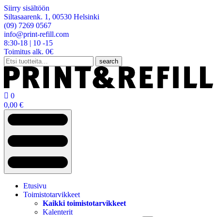
Siirry sisältöön
Siltasaarenk. 1, 00530 Helsinki
(09) 7269 0567
info@print-refill.com
8:30-18 | 10 -15
Toimitus alk. 0€
Etsi:
search

0
0,00
€
Etusivu
Toimistotarvikkeet
Kaikki toimistotarvikkeet
Kalenterit