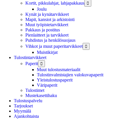
Kortit, pikkulahjat, lahjapakkaus

Joulu
Kynät ja kynätarvikkeet
Mapit, kansiot ja arkistointi
Muut työpistetarvikkeet
Pakkaus ja postitus
Pienlaitteet ja tarvikkeet
Puhdistus ja henkilösuojaus
Vihkot ja muut paperitarvikkeet

Muistikirjat
Tulostintarvikkeet
Paperit

Muut tulostusmateriaalit
Tulostinvalmistajien valokuvapaperit
Yleistulostuspaperit
Väripaperit
Tulostimet
Mustekasettihaku
Tulostuspalvelu
Tarjoukset
Myymälä
Ajankohtaista