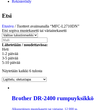
Rekisteröidy
Etsi
Etusivu
/ Tuotteet avainsanalla “MFC-L2710DN”
Etsi sopiva mustekasetti tai väriainekasetti
Lähetetään / noudettavissa:
Heti
1-2 päivää
3-5 päivää
5-10 päivää
Näytetään kaikki 6 tulosta
Brother DR-2400 rumpuyksikkö
Alkuperäinen mustekasetti tai väriaine, 12 000 ss.