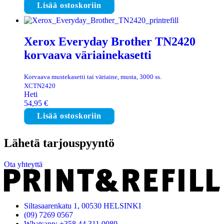
Lisää ostoskoriin
Xerox Everyday Brother TN2420
korvaava väriainekasetti
Korvaava mustekasetti tai väriaine, musta, 3000 ss.
XCTN2420
Heti
54,95
€
Lisää ostoskoriin
Lähetä tarjouspyyntö
Ota yhteyttä
Siltasaarenkatu 1, 00530 HELSINKI
(09) 7269 0567
Whatsapp: +358 44 311 0089