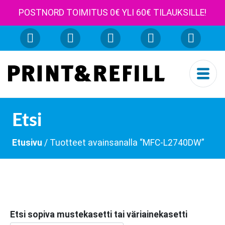
POSTNORD TOIMITUS 0€ YLI 60€ TILAUKSILLE!
Etsi
Etusivu
/ Tuotteet avainsanalla “MFC-L2740DW”
Etsi sopiva mustekasetti tai väriainekasetti