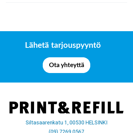
Lähetä tarjouspyyntö
Ota yhteyttä
Siltasaarenkatu 1, 00530 HELSINKI
(09) 7269 0567