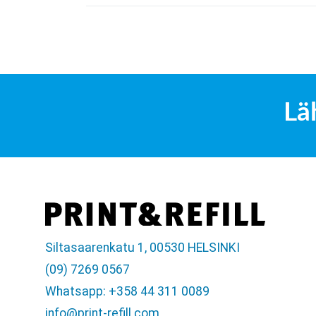
Lä
Siltasaarenkatu 1, 00530 HELSINKI
(09) 7269 0567
Whatsapp: +358 44 311 0089
info@print-refill.com