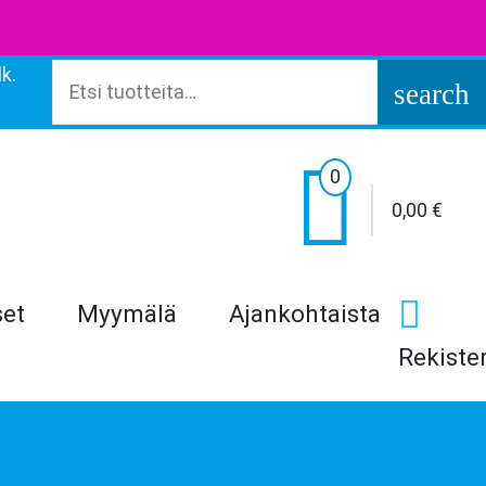
k.
Etsi:
search

0
0,00
€
set
Myymälä
Ajankohtaista
Rekiste