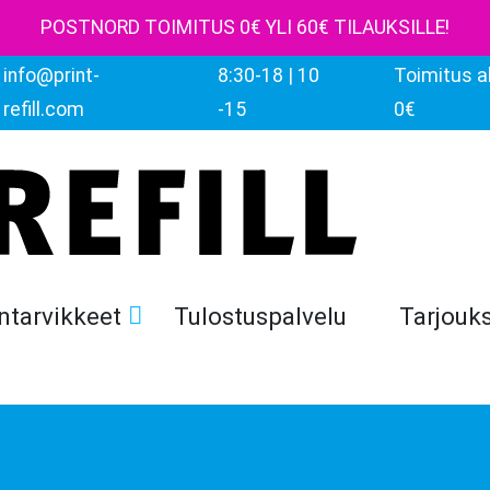
POSTNORD TOIMITUS 0€ YLI 60€ TILAUKSILLE!
info@print-
8:30-18 | 10
Toimitus al
refill.com
-15
0€
ntarvikkeet
Tulostuspalvelu
Tarjouk