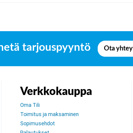
hetä tarjouspyyntö
Ota yhtey
Verkkokauppa
Oma Tili
Toimitus ja maksaminen
Sopimusehdot
Palautukset