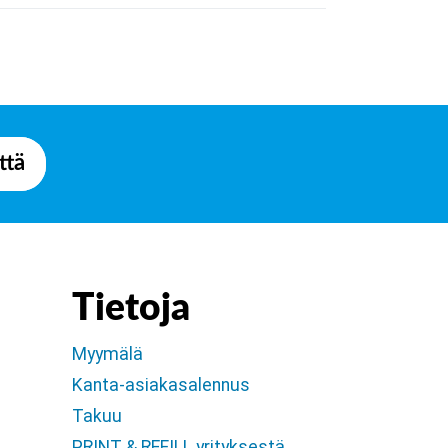
ttä
Tietoja
Myymälä
Kanta-asiakasalennus
Takuu
PRINT & REFILL yrityksestä