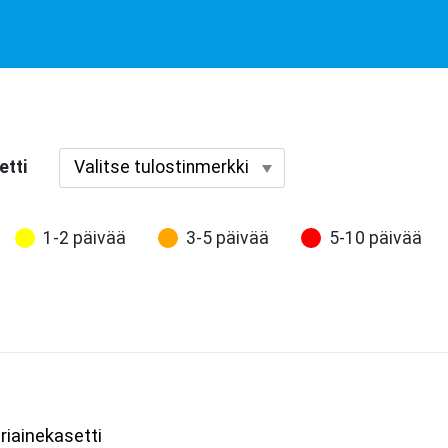
etti
1-2 päivää
3-5 päivää
5-10 päivää
riainekasetti