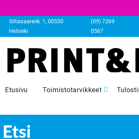
Siltasaarenk. 1, 00530
(09) 7269
Helsinki
0567
Etusivu
Toimistotarvikkeet
Tulosti
Etsi