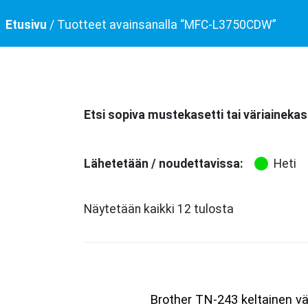
Etusivu
/ Tuotteet avainsanalla “MFC-L3750CDW”
Etsi sopiva mustekasetti tai väriainekas
Lähetetään / noudettavissa:
Heti
Näytetään kaikki 12 tulosta
Brother TN-243 keltainen vä