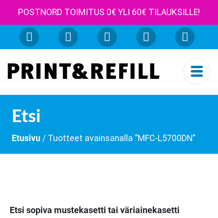
POSTNORD TOIMITUS 0€ YLI 60€ TILAUKSILLE!
Etsi
Etusivu
/ Tuotteet avainsanalla “MFC-L5700DN”
Etsi sopiva mustekasetti tai väriainekasetti