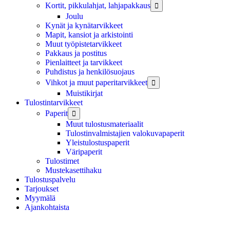
Kortit, pikkulahjat, lahjapakkaus

Joulu
Kynät ja kynätarvikkeet
Mapit, kansiot ja arkistointi
Muut työpistetarvikkeet
Pakkaus ja postitus
Pienlaitteet ja tarvikkeet
Puhdistus ja henkilösuojaus
Vihkot ja muut paperitarvikkeet

Muistikirjat
Tulostintarvikkeet
Paperit

Muut tulostusmateriaalit
Tulostinvalmistajien valokuvapaperit
Yleistulostuspaperit
Väripaperit
Tulostimet
Mustekasettihaku
Tulostuspalvelu
Tarjoukset
Myymälä
Ajankohtaista