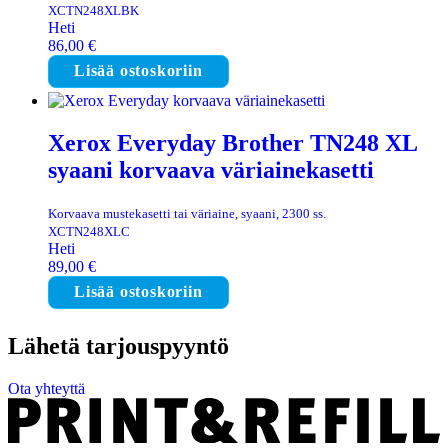
XCTN248XLBK
Heti
86,00
€
Lisää ostoskoriin
Xerox Everyday Brother TN248 XL
syaani korvaava väriainekasetti
Korvaava mustekasetti tai väriaine, syaani, 2300 ss.
XCTN248XLC
Heti
89,00
€
Lisää ostoskoriin
Lähetä tarjouspyyntö
Ota yhteyttä