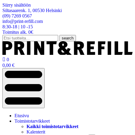
Siirry sisältöön
Siltasaarenk. 1, 00530 Helsinki
(09) 7269 0567
info@print-refill.com
8:30-18 | 10 -15
Toimitus alk. 0€
Etsi:
search

0
0,00
€
Etusivu
Toimistotarvikkeet
Kaikki toimistotarvikkeet
Kalenterit