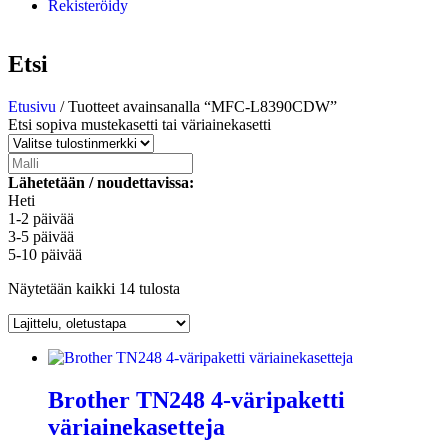
Rekisteröidy
Etsi
Etusivu
/ Tuotteet avainsanalla “MFC-L8390CDW”
Etsi sopiva mustekasetti tai väriainekasetti
Lähetetään / noudettavissa:
Heti
1-2 päivää
3-5 päivää
5-10 päivää
Näytetään kaikki 14 tulosta
Brother TN248 4-väripaketti
väriainekasetteja