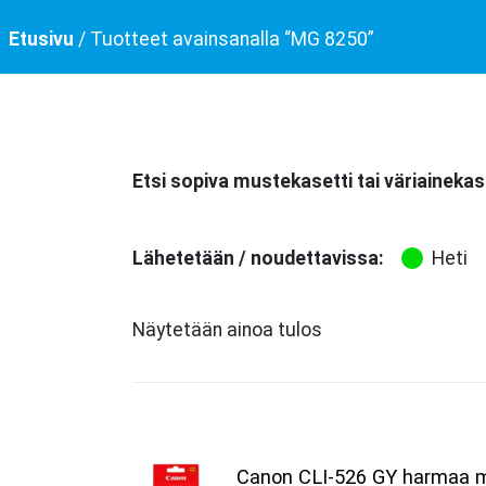
Etusivu
/ Tuotteet avainsanalla “MG 8250”
Etsi sopiva mustekasetti tai väriainekas
Lähetetään / noudettavissa:
Heti
Näytetään ainoa tulos
Canon CLI-526 GY harmaa m