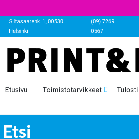
Siltasaarenk. 1, 00530
(09) 7269
Helsinki
0567
Etusivu
Toimistotarvikkeet
Tulosti
Etsi