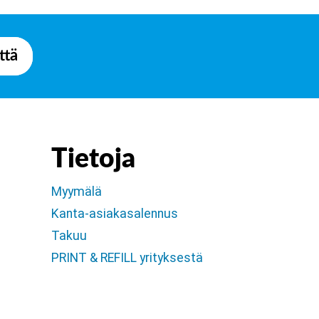
ttä
Tietoja
Myymälä
Kanta-asiakasalennus
Takuu
PRINT & REFILL yrityksestä