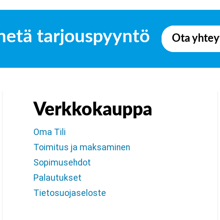
hetä tarjouspyyntö
Ota yhtey
Verkkokauppa
Oma Tili
Toimitus ja maksaminen
Sopimusehdot
Palautukset
Tietosuojaseloste