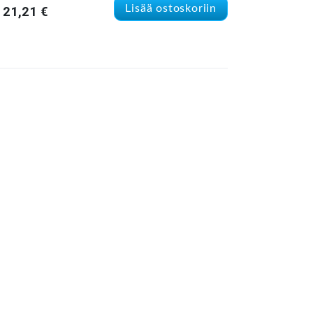
Lisää ostoskoriin
21,21
€