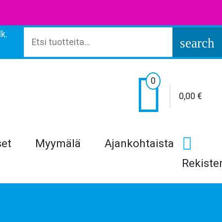
k.
Etsi:
search

0
0,00
€
set
Myymälä
Ajankohtaista
Rekiste