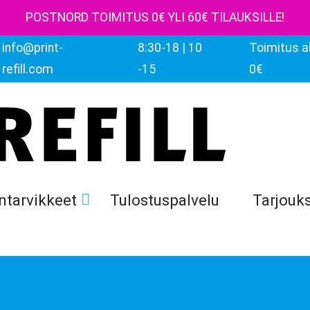
POSTNORD TOIMITUS 0€ YLI 60€ TILAUKSILLE!
info@print-
8:30-18 | 10
Toimitus al
refill.com
-15
0€
ntarvikkeet
Tulostuspalvelu
Tarjouk