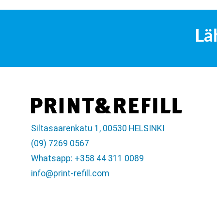
Lä
Siltasaarenkatu 1, 00530 HELSINKI
(09) 7269 0567
Whatsapp: +358 44 311 0089
info@print-refill.com