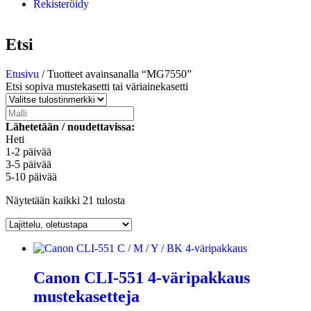
Rekisteröidy
Etsi
Etusivu
/ Tuotteet avainsanalla “MG7550”
Etsi sopiva mustekasetti tai väriainekasetti
Lähetetään / noudettavissa:
Heti
1-2 päivää
3-5 päivää
5-10 päivää
Näytetään kaikki 21 tulosta
Canon CLI-551 4-väripakkaus
mustekasetteja