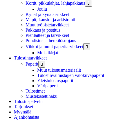
Kortit, pikkulahjat, lahjapakkaus

Joulu
Kynät ja kynätarvikkeet
Mapit, kansiot ja arkistointi
Muut työpistetarvikkeet
Pakkaus ja postitus
Pienlaitteet ja tarvikkeet
Puhdistus ja henkilösuojaus
Vihkot ja muut paperitarvikkeet

Muistikirjat
Tulostintarvikkeet
Paperit

Muut tulostusmateriaalit
Tulostinvalmistajien valokuvapaperit
Yleistulostuspaperit
Väripaperit
Tulostimet
Mustekasettihaku
Tulostuspalvelu
Tarjoukset
Myymälä
Ajankohtaista