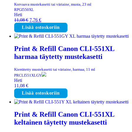
Korvaava mustekasetti tai väriaine, musta, 23 ml
RPGI550XL
Heti
Alkuperäinen
Nykyinen
11,08
€
7,76
€
hinta
hinta
Lisää ostoskoriin
oli:
on:
11,08 €.
7,76 €.
Print & Refill Canon CLI-551XL
harmaa täytetty mustekasetti
Kierrätetty mustekasetti tai väriaine, harmaa, 11 ml
PRCLI551XLGY
Heti
11,08
€
Lisää ostoskoriin
Print & Refill Canon CLI-551XL
keltainen täytetty mustekasetti