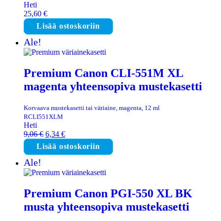
Heti
25,60
€
Lisää ostoskoriin
Ale!
Premium Canon CLI-551M XL
magenta yhteensopiva mustekasetti
Korvaava mustekasetti tai väriaine, magenta, 12 ml
RCLI551XLM
Heti
Alkuperäinen
Nykyinen
9,06
€
6,34
€
hinta
hinta
Lisää ostoskoriin
oli:
on:
9,06 €.
6,34 €.
Ale!
Premium Canon PGI-550 XL BK
musta yhteensopiva mustekasetti