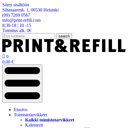
Siirry sisältöön
Siltasaarenk. 1, 00530 Helsinki
(09) 7269 0567
info@print-refill.com
8:30-18 | 10 -15
Toimitus alk. 0€
Etsi:
search

0
0,00
€
Etusivu
Toimistotarvikkeet
Kaikki toimistotarvikkeet
Kalenterit