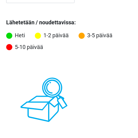
Lähetetään / noudettavissa:
Heti
1-2 päivää
3-5 päivää
5-10 päivää