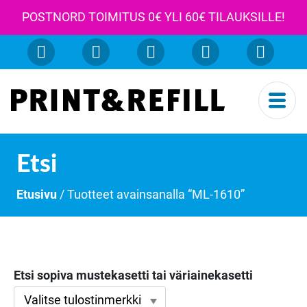
POSTNORD TOIMITUS 0€ YLI 60€ TILAUKSILLE!
Etsi
Etusivu
/ Tuotteet avainsanalla “ML-1610”
Etsi sopiva mustekasetti tai väriainekasetti