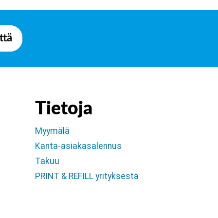
ttä
Tietoja
Myymälä
Kanta-asiakasalennus
Takuu
PRINT & REFILL yrityksestä