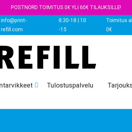
POSTNORD TOIMITUS 0€ YLI 60€ TILAUKSILLE!
info@print-
8:30-18 | 10
Toimitus al
refill.com
-15
0€
ntarvikkeet
Tulostuspalvelu
Tarjouk