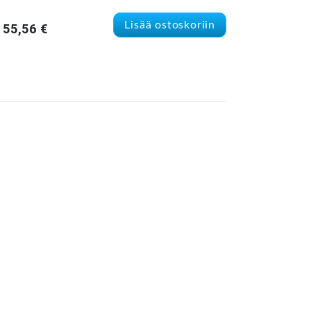
Lisää ostoskoriin
55,56
€