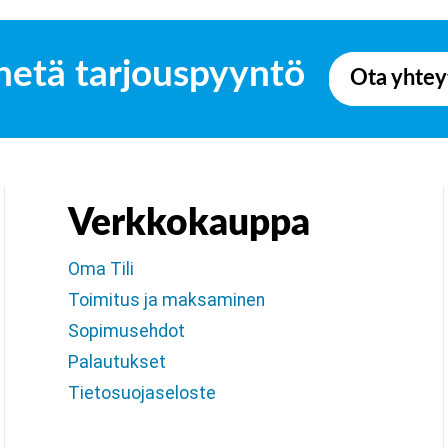
hetä tarjouspyyntö
Ota yhtey
Verkkokauppa
Oma Tili
Toimitus ja maksaminen
Sopimusehdot
Palautukset
Tietosuojaseloste