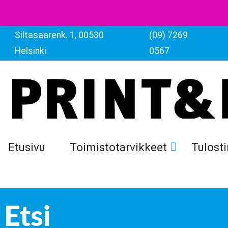
Siltasaarenk. 1, 00530
(09) 7269
Helsinki
0567
Etusivu
Toimistotarvikkeet
Tulosti
Etsi