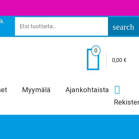
k.
Etsi:
search

0
0,00
€
set
Myymälä
Ajankohtaista
Rekiste