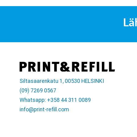
Lä
Siltasaarenkatu 1, 00530 HELSINKI
(09) 7269 0567
Whatsapp: +358 44 311 0089
info@print-refill.com