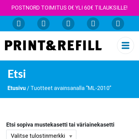
POSTNORD TOIMITUS 0€ YLI 60€ TILAUKSILLE!
Etsi
Etusivu
/ Tuotteet avainsanalla “ML-2010”
Etsi sopiva mustekasetti tai väriainekasetti