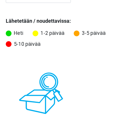
Lähetetään / noudettavissa:
Heti
1-2 päivää
3-5 päivää
5-10 päivää