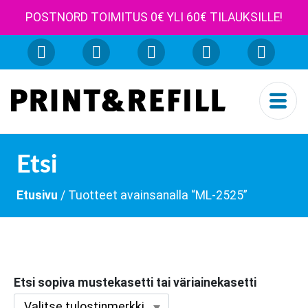
POSTNORD TOIMITUS 0€ YLI 60€ TILAUKSILLE!
Etsi
Etusivu
/ Tuotteet avainsanalla “ML-2525”
Etsi sopiva mustekasetti tai väriainekasetti