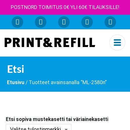
POSTNORD TOIMITUS 0€ YLI 60€ TILAUKSILLE!
Etsi
Etusivu
/ Tuotteet avainsanalla “ML-2580n”
Etsi sopiva mustekasetti tai väriainekasetti