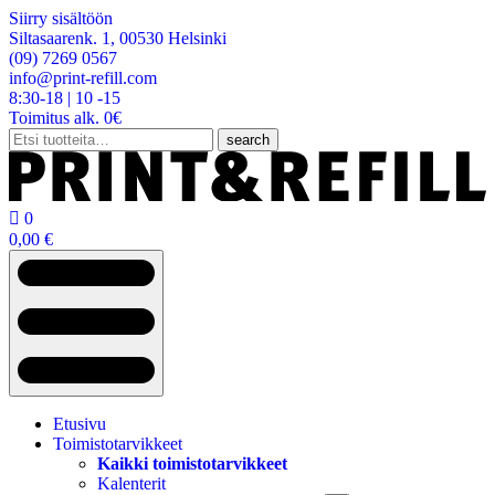
Siirry sisältöön
Siltasaarenk. 1, 00530 Helsinki
(09) 7269 0567
info@print-refill.com
8:30-18 | 10 -15
Toimitus alk. 0€
Etsi:
search

0
0,00
€
Etusivu
Toimistotarvikkeet
Kaikki toimistotarvikkeet
Kalenterit