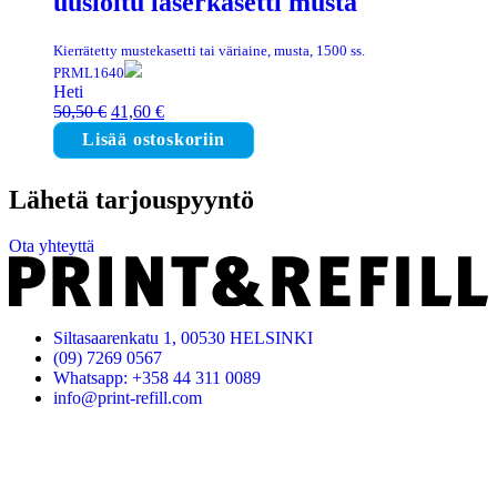
uusioitu laserkasetti musta
Kierrätetty mustekasetti tai väriaine, musta, 1500 ss.
PRML1640
Heti
Alkuperäinen
Nykyinen
50,50
€
41,60
€
hinta
hinta
Lisää ostoskoriin
oli:
on:
50,50 €.
41,60 €.
Lähetä tarjouspyyntö
Ota yhteyttä
Siltasaarenkatu 1, 00530 HELSINKI
(09) 7269 0567
Whatsapp: +358 44 311 0089
info@print-refill.com