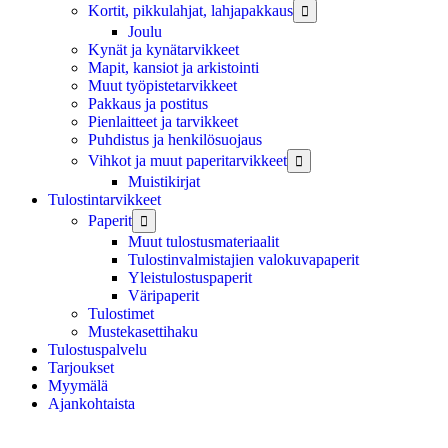
Kortit, pikkulahjat, lahjapakkaus

Joulu
Kynät ja kynätarvikkeet
Mapit, kansiot ja arkistointi
Muut työpistetarvikkeet
Pakkaus ja postitus
Pienlaitteet ja tarvikkeet
Puhdistus ja henkilösuojaus
Vihkot ja muut paperitarvikkeet

Muistikirjat
Tulostintarvikkeet
Paperit

Muut tulostusmateriaalit
Tulostinvalmistajien valokuvapaperit
Yleistulostuspaperit
Väripaperit
Tulostimet
Mustekasettihaku
Tulostuspalvelu
Tarjoukset
Myymälä
Ajankohtaista