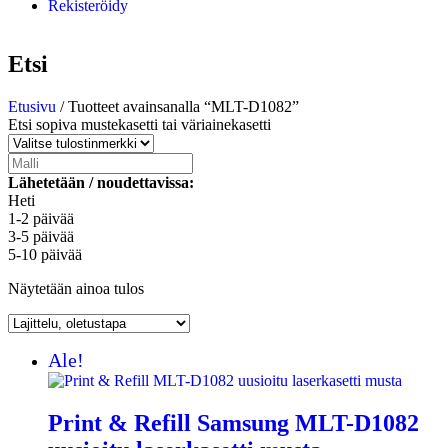
Rekisteröidy
Etsi
Etusivu
/ Tuotteet avainsanalla “MLT-D1082”
Etsi sopiva mustekasetti tai väriainekasetti
Lähetetään / noudettavissa:
Heti
1-2 päivää
3-5 päivää
5-10 päivää
Näytetään ainoa tulos
Ale!
Print & Refill Samsung MLT-D1082