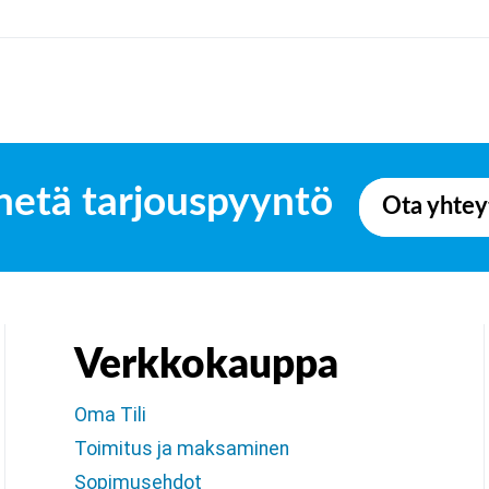
hetä tarjouspyyntö
Ota yhtey
Verkkokauppa
Oma Tili
Toimitus ja maksaminen
Sopimusehdot