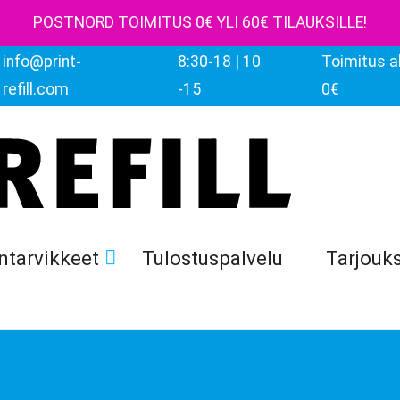
POSTNORD TOIMITUS 0€ YLI 60€ TILAUKSILLE!
info@print-
8:30-18 | 10
Toimitus al
refill.com
-15
0€
ntarvikkeet
Tulostuspalvelu
Tarjouk