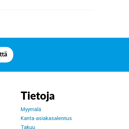
ttä
Tietoja
Myymälä
Kanta-asiakasalennus
Takuu