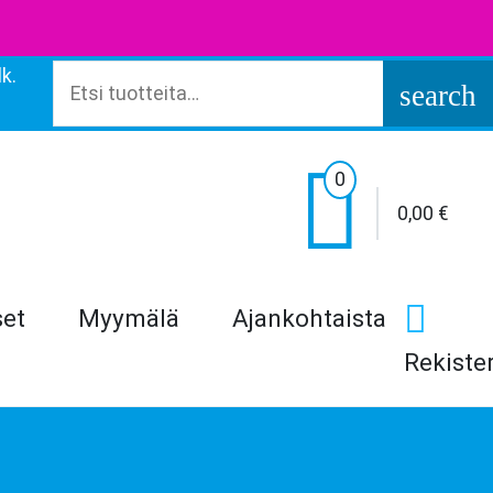
k.
Etsi:
search

0
0,00
€
set
Myymälä
Ajankohtaista
Rekiste