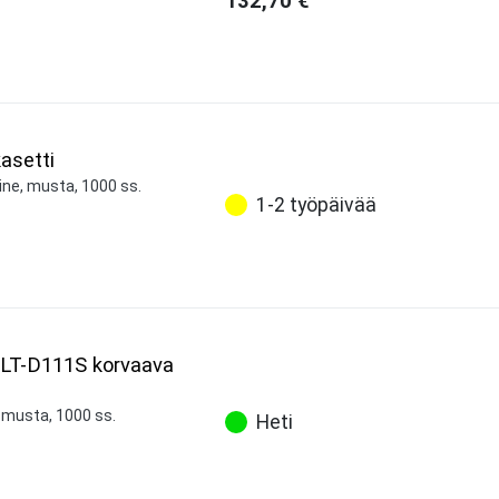
132,70
€
asetti
ine, musta, 1000 ss.
1-2 työpäivää
LT-D111S korvaava
 musta, 1000 ss.
Heti