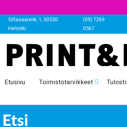
Siltasaarenk. 1, 00530
(09) 7269
Helsinki
0567
Etusivu
Toimistotarvikkeet
Tulosti
Etsi