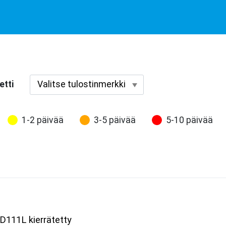
etti
1-2 päivää
3-5 päivää
5-10 päivää
D111L kierrätetty