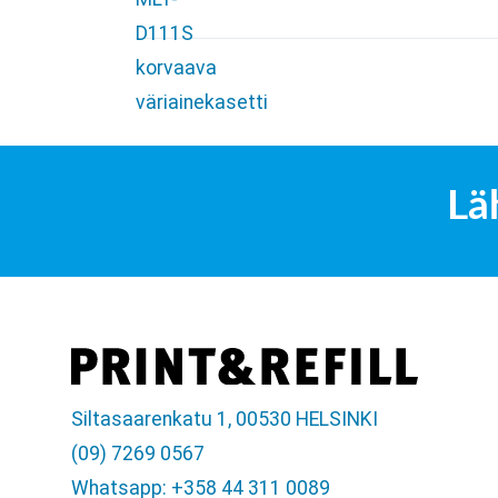
Lä
Siltasaarenkatu 1, 00530 HELSINKI
(09) 7269 0567
Whatsapp: +358 44 311 0089