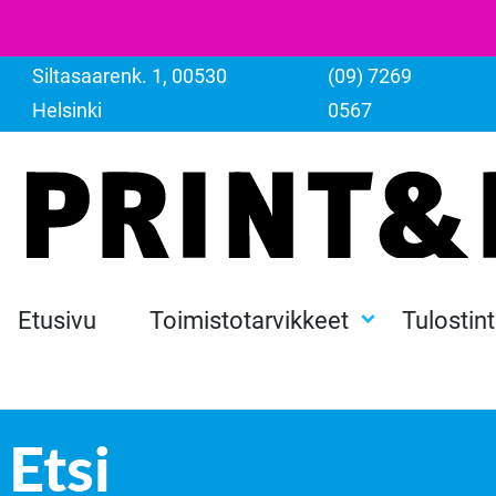
Siltasaarenk. 1, 00530
(09) 7269
Helsinki
0567
Etusivu
Toimistotarvikkeet
Tulostin
Etsi