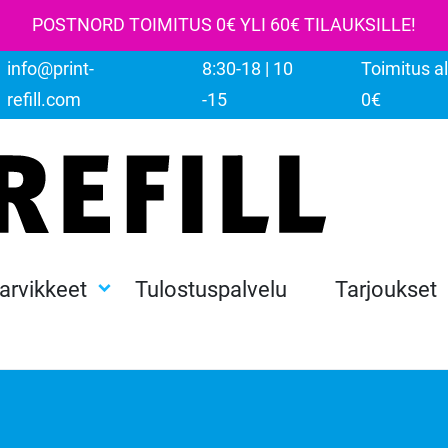
POSTNORD TOIMITUS 0€ YLI 60€ TILAUKSILLE!
info@print-
8:30-18 | 10
Toimitus al
refill.com
-15
0€
tarvikkeet
Tulostuspalvelu
Tarjoukset