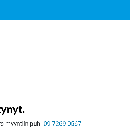
tynyt.
eys myyntiin puh.
09 7269 0567
.