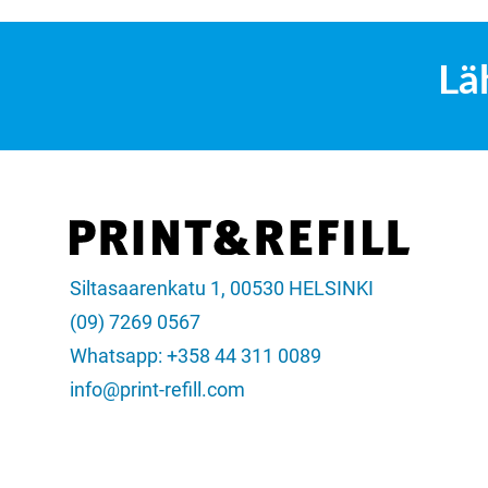
Lä
Siltasaarenkatu 1, 00530 HELSINKI
(09) 7269 0567
Whatsapp: +358 44 311 0089
info@print-refill.com