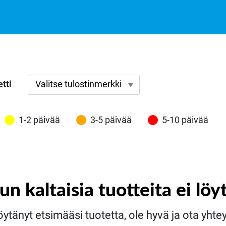
tti
1-2 päivää
3-5 päivää
5-10 päivää
tun kaltaisia tuotteita ei löy
öytänyt etsimääsi tuotetta, ole hyvä ja ota yht