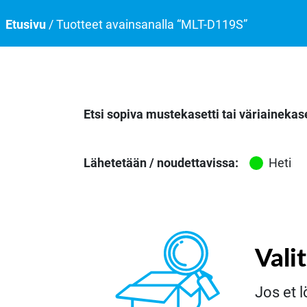
Etusivu
/ Tuotteet avainsanalla “MLT-D119S”
Etsi sopiva mustekasetti tai väriainekase
Lähetetään / noudettavissa:
Heti
Vali
Jos et l