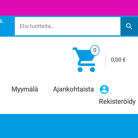
k.
Etsi:
search

0
0,00
€
Myymälä
Ajankohtaista
Rekisteröidy