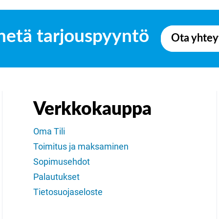
hetä tarjouspyyntö
Ota yhtey
Verkkokauppa
Oma Tili
Toimitus ja maksaminen
Sopimusehdot
Palautukset
Tietosuojaseloste