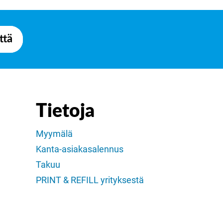
ttä
Tietoja
Myymälä
Kanta-asiakasalennus
Takuu
PRINT & REFILL yrityksestä