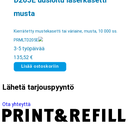
musta
Kierrätetty mustekasetti tai väriaine, musta, 10 000 ss.
PRMLTD205E
3-5 työpäivää
135,52
€
Lisää ostoskoriin
Lähetä tarjouspyyntö
Ota yhteyttä