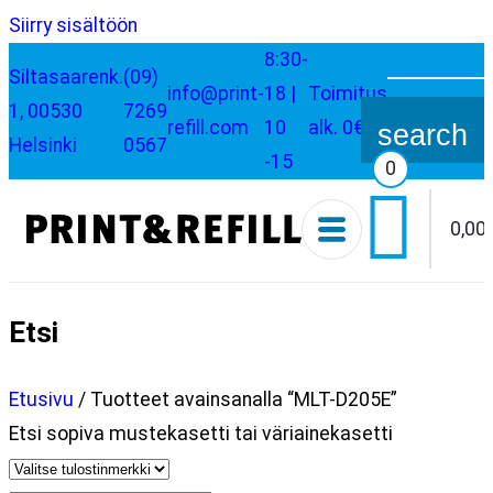
Siirry sisältöön
8:30-
Siltasaarenk.
(09)
info@print-
18 |
Toimitus
Etsi:
1, 00530
7269
refill.com
10
alk. 0€
search
Helsinki
0567
-15
0

0,00
Etsi
Etusivu
/ Tuotteet avainsanalla “MLT-D205E”
Etsi sopiva mustekasetti tai väriainekasetti