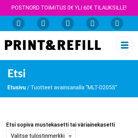
POSTNORD TOIMITUS 0€ YLI 60€ TILAUKSILLE!
Etsi
Etusivu
/ Tuotteet avainsanalla “MLT-D205S”
Etsi sopiva mustekasetti tai väriainekasetti