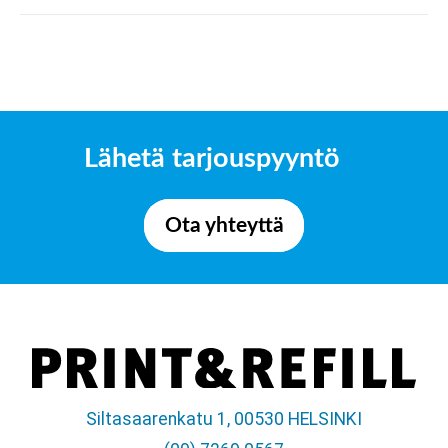
Lähetä tarjouspyyntö
Ota yhteyttä
Siltasaarenkatu 1, 00530 HELSINKI