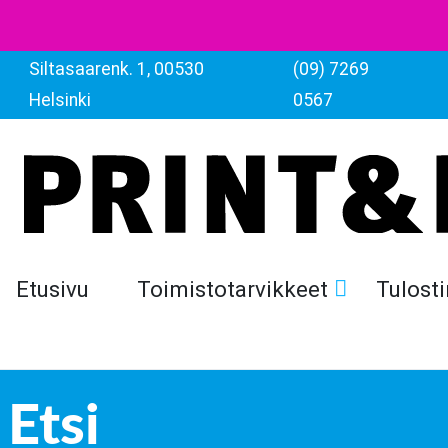
Siltasaarenk. 1, 00530
(09) 7269
Helsinki
0567
Etusivu
Toimistotarvikkeet
Tulosti
Etsi