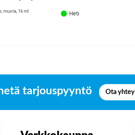
e, musta, 16 ml
Heti
hetä tarjouspyyntö
Ota yhtey