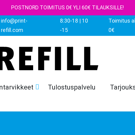
POSTNORD TOIMITUS 0€ YLI 60€ TILAUKSILLE!
info@print-
8:30-18 | 10
Toimitus al
refill.com
-15
0€
ntarvikkeet
Tulostuspalvelu
Tarjouk