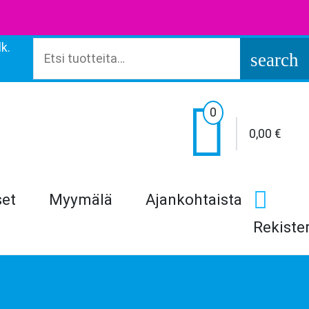
k.
Etsi:
search

0
0,00
€
set
Myymälä
Ajankohtaista
Rekiste