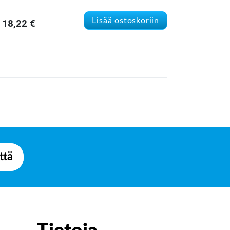
Lisää ostoskoriin
18,22
€
ttä