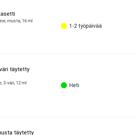
asetti
ine, musta, 16 ml
1-2 työpäivää
väri täytetty
, 3-väri, 12 ml
Heti
musta täytetty