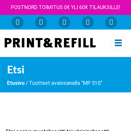
POSTNORD TOIMITUS 0€ YLI 60€ TILAUKSILLE!
Etsi
Etusivu
/ Tuotteet avainsanalla “MP 510”