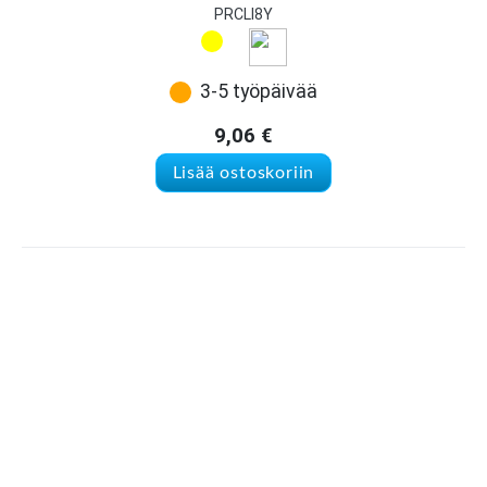
PRCLI8Y
3-5 työpäivää
9,06
€
Lisää ostoskoriin