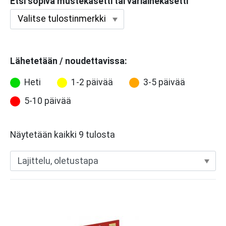
Etsi sopiva mustekasetti tai väriainekasetti
Lähetetään / noudettavissa:
Heti
1-2 päivää
3-5 päivää
5-10 päivää
Näytetään kaikki 9 tulosta