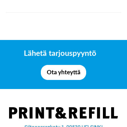
Lähetä tarjouspyyntö
Ota yhteyttä