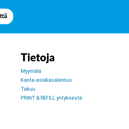
ttä
Tietoja
Myymälä
Kanta-asiakasalennus
Takuu
PRINT & REFILL yrityksestä