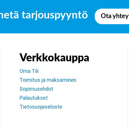
hetä tarjouspyyntö
Ota yhtey
Verkkokauppa
Oma Tili
Toimitus ja maksaminen
Sopimusehdot
Palautukset
Tietosuojaseloste