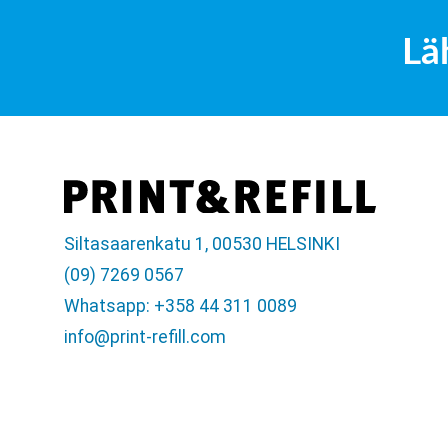
Lä
Siltasaarenkatu 1, 00530 HELSINKI
(09) 7269 0567
Whatsapp: +358 44 311 0089
info@print-refill.com