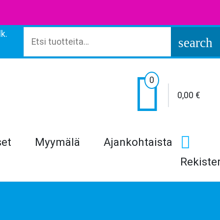
k.
Etsi:
search

0
0,00
€
set
Myymälä
Ajankohtaista
Rekiste