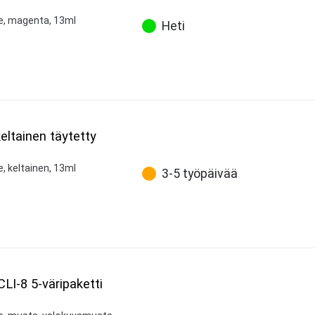
ne, magenta, 13ml
Heti
keltainen täytetty
e, keltainen, 13ml
3-5 työpäivää
CLI-8 5-väripaketti