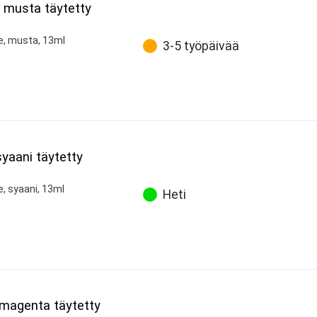
K musta täytetty
ne, musta, 13ml
3-5 työpäivää
syaani täytetty
e, syaani, 13ml
Heti
 magenta täytetty