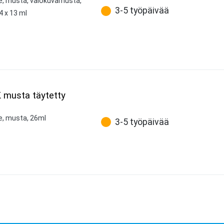
ne, musta, valokuvamusta,
3-5 työpäivää
4 x 13 ml
K musta täytetty
ne, musta, 26ml
3-5 työpäivää