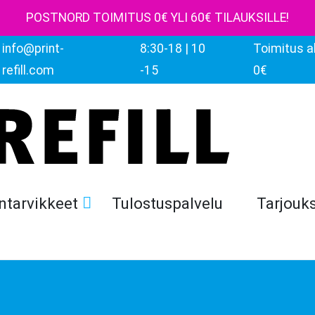
POSTNORD TOIMITUS 0€ YLI 60€ TILAUKSILLE!
info@print-
8:30-18 | 10
Toimitus al
refill.com
-15
0€
ntarvikkeet
Tulostuspalvelu
Tarjouk