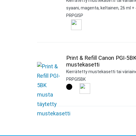
Kierrätetty mustekasetti tai väriai
syaani, magenta, keltainen, 26 ml + 
PRPGI5P
Print & Refill Canon PGI-5B
mustekasetti
Kierrätetty mustekasetti tai väriai
PRPGI5BK