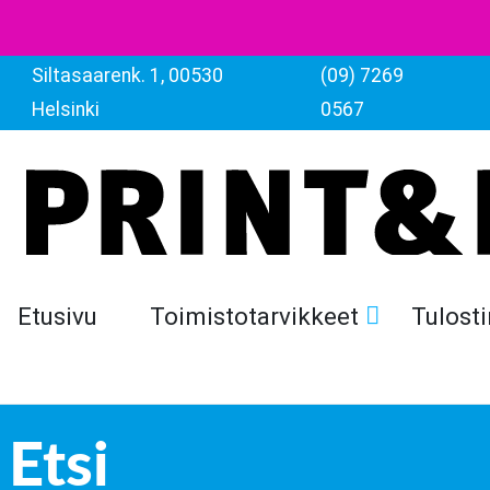
Siltasaarenk. 1, 00530
(09) 7269
Helsinki
0567
Etusivu
Toimistotarvikkeet
Tulosti
Etsi