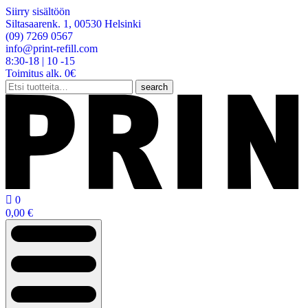
Siirry sisältöön
Siltasaarenk. 1, 00530 Helsinki
(09) 7269 0567
info@print-refill.com
8:30-18 | 10 -15
Toimitus alk. 0€
Etsi:
search

0
0,00
€