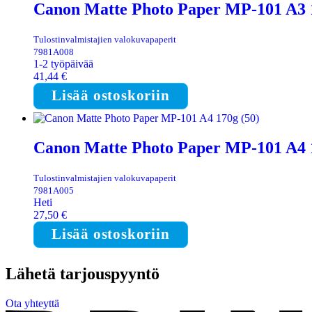
Canon Matte Photo Paper MP-101 A3 1
Tulostinvalmistajien valokuvapaperit
7981A008
1-2 työpäivää
41,44
€
Lisää ostoskoriin
Canon Matte Photo Paper MP-101 A4 1
Tulostinvalmistajien valokuvapaperit
7981A005
Heti
27,50
€
Lisää ostoskoriin
Lähetä tarjouspyyntö
Ota yhteyttä