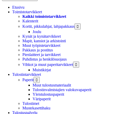
Etusivu
Toimistotarvikkeet
Kaikki toimistotarvikkeet
Kalenterit
Kortit, pikkulahjat, lahjapakkaus

Joulu
Kynät ja kynätarvikkeet
Mapit, kansiot ja arkistointi
Muut työpistetarvikkeet
Pakkaus ja postitus
Pienlaitteet ja tarvikkeet
Puhdistus ja henkilösuojaus
Vihkot ja muut paperitarvikkeet

Muistikirjat
Tulostintarvikkeet
Paperit

Muut tulostusmateriaalit
Tulostinvalmistajien valokuvapaperit
Yleistulostuspaperit
Väripaperit
Tulostimet
Mustekasettihaku
Tulostuspalvelu