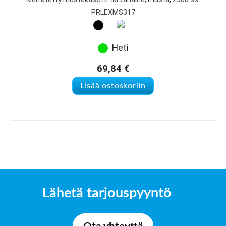
PRLEXMS317
Heti
69,84
€
Lisää ostoskoriin
Lähetä tarjouspyyntö