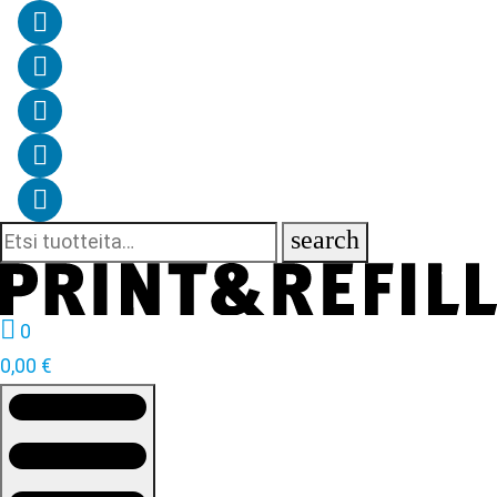
search
Etsi:

0
0,00
€