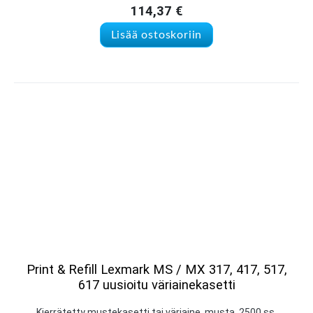
114,37
€
Lisää ostoskoriin
Print & Refill Lexmark MS / MX 317, 417, 517,
617 uusioitu väriainekasetti
Kierrätetty mustekasetti tai väriaine, musta, 2500 ss.