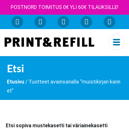
POSTNORD TOIMITUS 0€ YLI 60€ TILAUKSILLE!
Etsi
Etusivu
/ Tuotteet avainsanalla “muistikirjan kann
et”
Etsi sopiva mustekasetti tai väriainekasetti