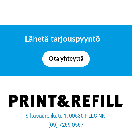
Lähetä tarjouspyyntö
Ota yhteyttä
Siltasaarenkatu 1, 00530 HELSINKI
(09) 7269 0567