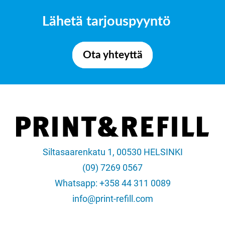
Lähetä tarjouspyyntö
Ota yhteyttä
Siltasaarenkatu 1, 00530 HELSINKI
(09) 7269 0567
Whatsapp: +358 44 311 0089
info@print-refill.com