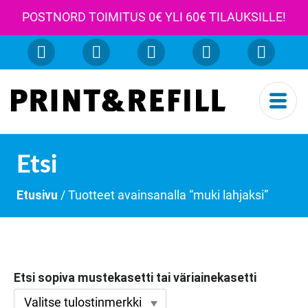
POSTNORD TOIMITUS 0€ YLI 60€ TILAUKSILLE!
Etsi
Etusivu
/ Tuotteet avainsanalla “muki lahjaksi”
Etsi sopiva mustekasetti tai väriainekasetti