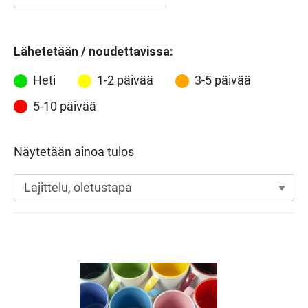
Lähetetään / noudettavissa:
Heti
1-2 päivää
3-5 päivää
5-10 päivää
Näytetään ainoa tulos