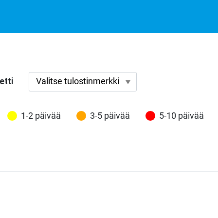
etti
1-2 päivää
3-5 päivää
5-10 päivää