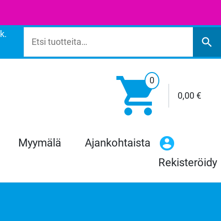
k.
Etsi:
search

0
0,00
€
Myymälä
Ajankohtaista
Rekisteröidy