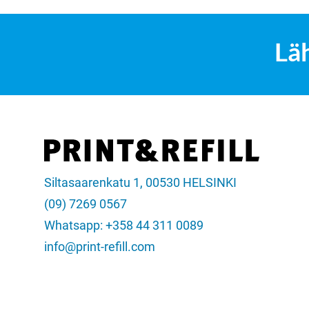
Lä
Siltasaarenkatu 1, 00530 HELSINKI
(09) 7269 0567
Whatsapp: +358 44 311 0089
info@print-refill.com