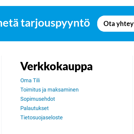
hetä tarjouspyyntö
Ota yhtey
Verkkokauppa
Oma Tili
Toimitus ja maksaminen
Sopimusehdot
Palautukset
Tietosuojaseloste