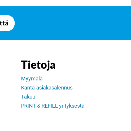
ttä
Tietoja
Myymälä
Kanta-asiakasalennus
Takuu
PRINT & REFILL yrityksestä