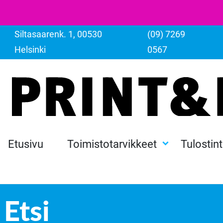
Siltasaarenk. 1, 00530
(09) 7269
Helsinki
0567
Etusivu
Toimistotarvikkeet
Tulostin
Etsi