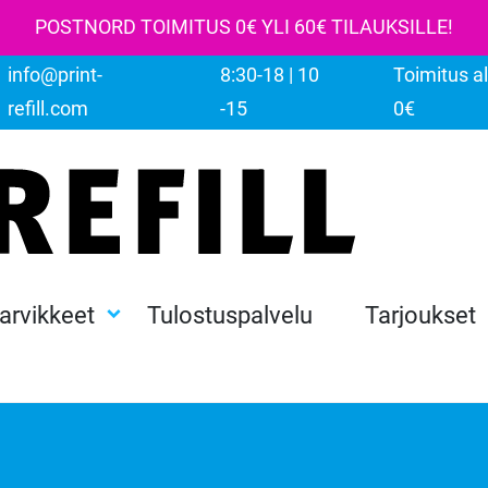
POSTNORD TOIMITUS 0€ YLI 60€ TILAUKSILLE!
info@print-
8:30-18 | 10
Toimitus al
refill.com
-15
0€
tarvikkeet
Tulostuspalvelu
Tarjoukset