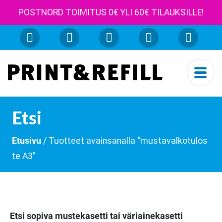
POSTNORD TOIMITUS 0€ YLI 60€ TILAUKSILLE!
Etsi
Etusivu
/ Tuotteet avainsanalla “mustavalkotulos
te A3”
Etsi sopiva mustekasetti tai väriainekasetti