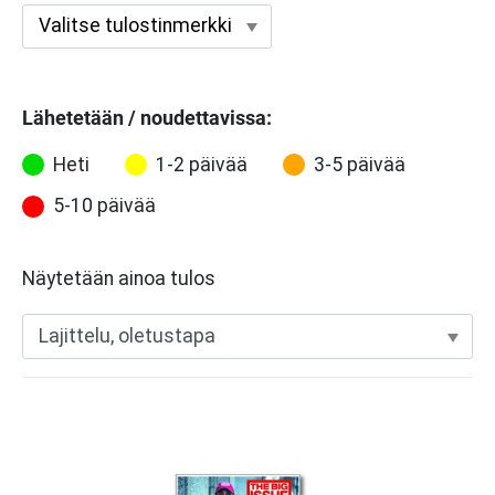
Lähetetään / noudettavissa:
Heti
1-2 päivää
3-5 päivää
5-10 päivää
Näytetään ainoa tulos