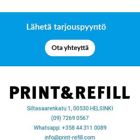
Lähetä tarjouspyyntö
Ota yhteyttä
Siltasaarenkatu 1, 00530 HELSINKI
(09) 7269 0567
Whatsapp: +358 44 311 0089
info@print-refill.com