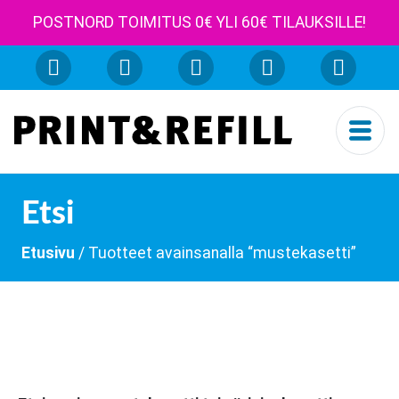
POSTNORD TOIMITUS 0€ YLI 60€ TILAUKSILLE!
Etsi
Etusivu
/ Tuotteet avainsanalla “mustekasetti”