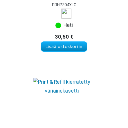
PRHP304XLC
Heti
30,50
€
Lisää ostoskoriin