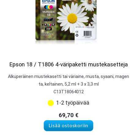
Epson 18 / T1806 4-väripaketti mustekasetteja
Alkuperäinen mustekasetti tai väriaine, musta, syaani, magen
ta, keltainen, 5,2 ml + 3 x 3,3 ml
C13T18064012
1-2 työpäivää
69,70
€
Lisää ostoskoriin