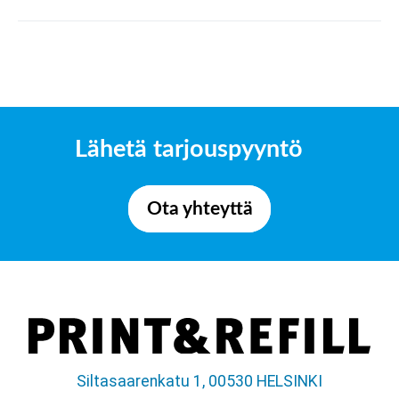
Lähetä tarjouspyyntö
Ota yhteyttä
Siltasaarenkatu 1, 00530 HELSINKI