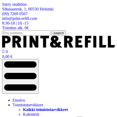
Siirry sisältöön
Siltasaarenk. 1, 00530 Helsinki
(09) 7269 0567
info@print-refill.com
8:30-18 | 10 -15
Toimitus alk. 0€
Etsi:
search

0
0,00
€
Etusivu
Toimistotarvikkeet
Kaikki toimistotarvikkeet
Kalenterit