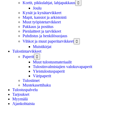
Kortit, pikkulahjat, lahjapakkaus

Joulu
Kynät ja kynätarvikkeet
Mapit, kansiot ja arkistointi
Muut työpistetarvikkeet
Pakkaus ja postitus
Pienlaitteet ja tarvikkeet
Puhdistus ja henkilösuojaus
Vihkot ja muut paperitarvikkeet

Muistikirjat
Tulostintarvikkeet
Paperit

Muut tulostusmateriaalit
Tulostinvalmistajien valokuvapaperit
Yleistulostuspaperit
Väripaperit
Tulostimet
Mustekasettihaku
Tulostuspalvelu
Tarjoukset
Myymälä
Ajankohtaista