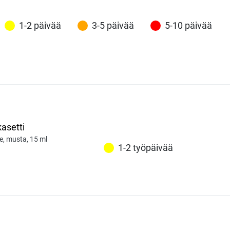
1-2 päivää
3-5 päivää
5-10 päivää
asetti
e, musta, 15 ml
1-2 työpäivää