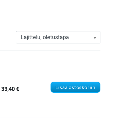
Lisää ostoskoriin
33,40
€