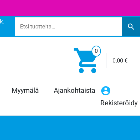
k.
Etsi:
search

0
0,00
€
Myymälä
Ajankohtaista
Rekisteröidy