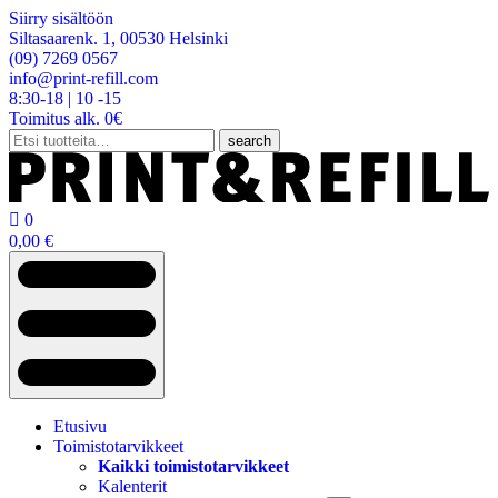
Siirry sisältöön
Siltasaarenk. 1, 00530 Helsinki
(09) 7269 0567
info@print-refill.com
8:30-18 | 10 -15
Toimitus alk. 0€
Etsi:
search

0
0,00
€
Etusivu
Toimistotarvikkeet
Kaikki toimistotarvikkeet
Kalenterit