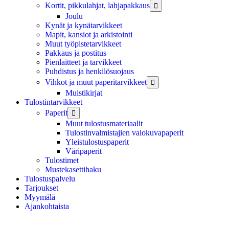
Kortit, pikkulahjat, lahjapakkaus

Joulu
Kynät ja kynätarvikkeet
Mapit, kansiot ja arkistointi
Muut työpistetarvikkeet
Pakkaus ja postitus
Pienlaitteet ja tarvikkeet
Puhdistus ja henkilösuojaus
Vihkot ja muut paperitarvikkeet

Muistikirjat
Tulostintarvikkeet
Paperit

Muut tulostusmateriaalit
Tulostinvalmistajien valokuvapaperit
Yleistulostuspaperit
Väripaperit
Tulostimet
Mustekasettihaku
Tulostuspalvelu
Tarjoukset
Myymälä
Ajankohtaista