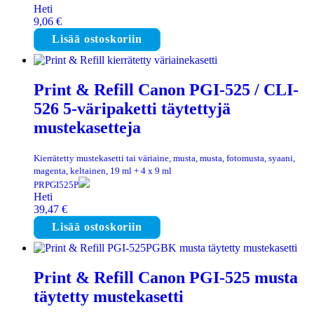
Heti
9,06
€
Lisää ostoskoriin
Print & Refill Canon PGI-525 / CLI-
526 5-väripaketti täytettyjä
mustekasetteja
Kierrätetty mustekasetti tai väriaine, musta, musta, fotomusta, syaani,
magenta, keltainen, 19 ml + 4 x 9 ml
PRPGI525P
Heti
39,47
€
Lisää ostoskoriin
Print & Refill Canon PGI-525 musta
täytetty mustekasetti