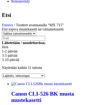
Rekisteröidy
Etsi
Etusivu
/ Tuotteet avainsanalla “MX 715”
Etsi sopiva mustekasetti tai väriainekasetti
Lähetetään / noudettavissa:
Heti
1-2 päivää
3-5 päivää
5-10 päivää
Näytetään kaikki 11 tulosta
Canon CLI-526 BK musta
mustekasetti