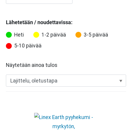
Lähetetään / noudettavissa:
Heti
1-2 päivää
3-5 päivää
5-10 päivää
Näytetään ainoa tulos