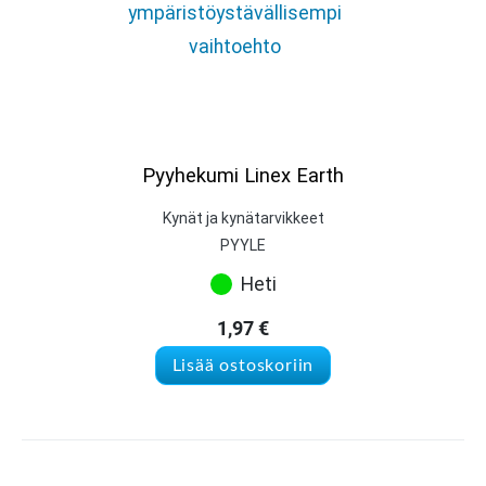
Pyyhekumi Linex Earth
Kynät ja kynätarvikkeet
PYYLE
Heti
1,97
€
Lisää ostoskoriin