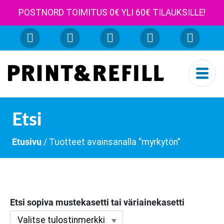
POSTNORD TOIMITUS 0€ YLI 60€ TILAUKSILLE!
Etsi
Etusivu
/ Tuotteet avainsanalla “myrkytön”
Etsi sopiva mustekasetti tai väriainekasetti