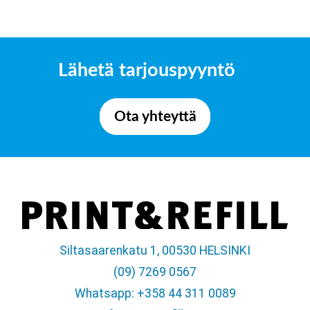
Lähetä tarjouspyyntö
Ota yhteyttä
Siltasaarenkatu 1, 00530 HELSINKI
(09) 7269 0567
Whatsapp: +358 44 311 0089