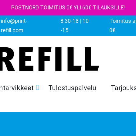
POSTNORD TOIMITUS 0€ YLI 60€ TILAUKSILLE!
info@print-
8:30-18 | 10
Toimitus al
refill.com
-15
0€
ntarvikkeet
Tulostuspalvelu
Tarjouk