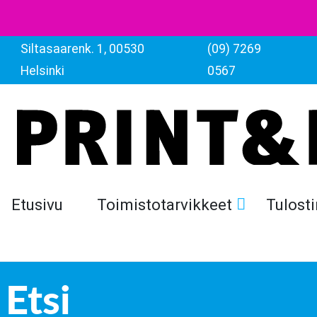
Siltasaarenk. 1, 00530
(09) 7269
Helsinki
0567
Etusivu
Toimistotarvikkeet
Tulosti
Etsi