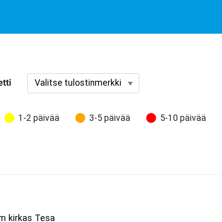
tti
1-2 päivää
3-5 päivää
5-10 päivää
m kirkas Tesa