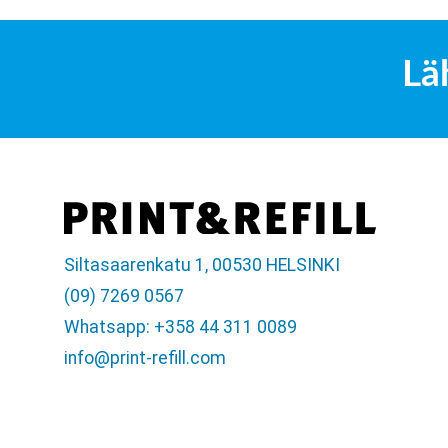
Lä
Siltasaarenkatu 1, 00530 HELSINKI
(09) 7269 0567
Whatsapp: +358 44 311 0089
info@print-refill.com