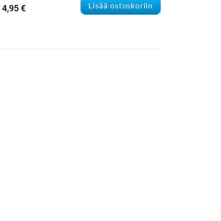
Lisää ostoskoriin
4,95
€