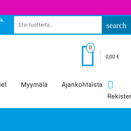
k.
Etsi:
search

0
0,00
€
set
Myymälä
Ajankohtaista
Rekiste