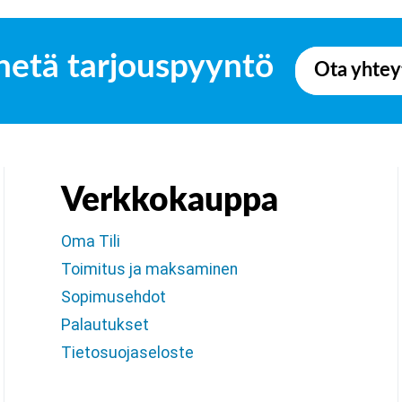
hetä tarjouspyyntö
Ota yhtey
Verkkokauppa
Oma Tili
Toimitus ja maksaminen
Sopimusehdot
Palautukset
Tietosuojaseloste