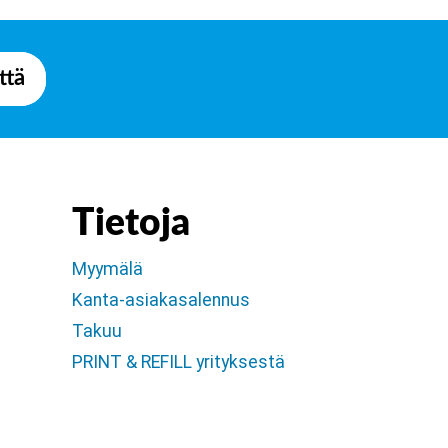
ttä
Tietoja
Myymälä
Kanta-asiakasalennus
Takuu
PRINT & REFILL yrityksestä