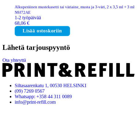
Alkuperäinen mustekasetti tai väriaine, musta ja 3-väri, 2 x 3,5 ml + 3 ml
N9J72AE
1-2 työpäivää
68,06
€
Lisää ostoskoriin
Lähetä tarjouspyyntö
Ota yhteyttä
Siltasaarenkatu 1, 00530 HELSINKI
(09) 7269 0567
Whatsapp: +358 44 311 0089
info@print-refill.com