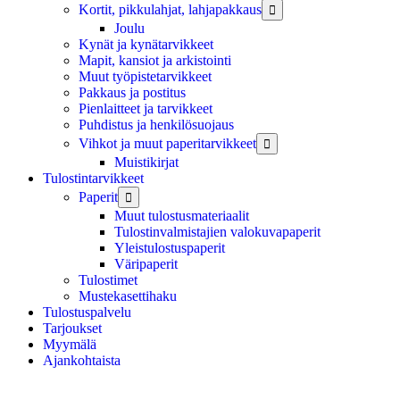
Kortit, pikkulahjat, lahjapakkaus

Joulu
Kynät ja kynätarvikkeet
Mapit, kansiot ja arkistointi
Muut työpistetarvikkeet
Pakkaus ja postitus
Pienlaitteet ja tarvikkeet
Puhdistus ja henkilösuojaus
Vihkot ja muut paperitarvikkeet

Muistikirjat
Tulostintarvikkeet
Paperit

Muut tulostusmateriaalit
Tulostinvalmistajien valokuvapaperit
Yleistulostuspaperit
Väripaperit
Tulostimet
Mustekasettihaku
Tulostuspalvelu
Tarjoukset
Myymälä
Ajankohtaista