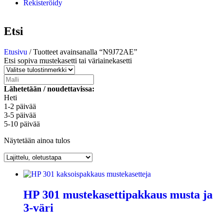
Rekisteröidy
Etsi
Etusivu
/ Tuotteet avainsanalla “N9J72AE”
Etsi sopiva mustekasetti tai väriainekasetti
Lähetetään / noudettavissa:
Heti
1-2 päivää
3-5 päivää
5-10 päivää
Näytetään ainoa tulos
HP 301 mustekasettipakkaus musta ja
3-väri