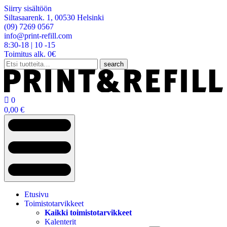
Siirry sisältöön
Siltasaarenk. 1, 00530 Helsinki
(09) 7269 0567
info@print-refill.com
8:30-18 | 10 -15
Toimitus alk. 0€
Etsi:
search

0
0,00
€
Etusivu
Toimistotarvikkeet
Kaikki toimistotarvikkeet
Kalenterit