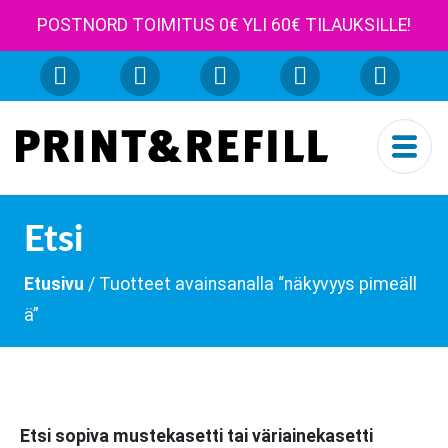
POSTNORD TOIMITUS 0€ YLI 60€ TILAUKSILLE!
Etsi
Etusivu
/ Tuotteet avainsanalla “näkyvyys pimeäll
ä”
Etsi sopiva mustekasetti tai väriainekasetti