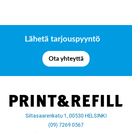
Lähetä tarjouspyyntö
Ota yhteyttä
Siltasaarenkatu 1, 00530 HELSINKI
(09) 7269 0567