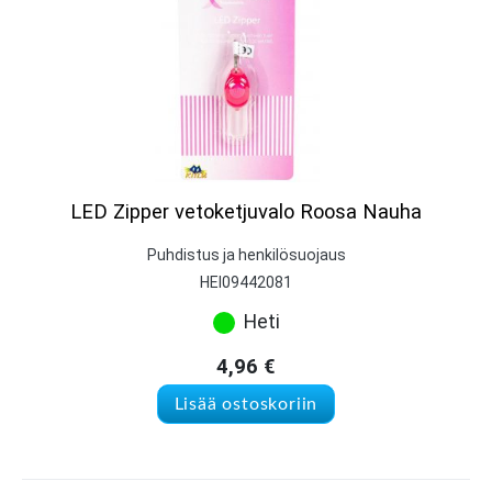
LED Zipper vetoketjuvalo Roosa Nauha
Puhdistus ja henkilösuojaus
HEI09442081
Heti
4,96
€
Lisää ostoskoriin