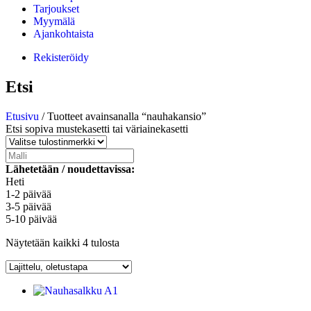
Tarjoukset
Myymälä
Ajankohtaista
Rekisteröidy
Etsi
Etusivu
/ Tuotteet avainsanalla “nauhakansio”
Etsi sopiva mustekasetti tai väriainekasetti
Lähetetään / noudettavissa:
Heti
1-2 päivää
3-5 päivää
5-10 päivää
Näytetään kaikki 4 tulosta