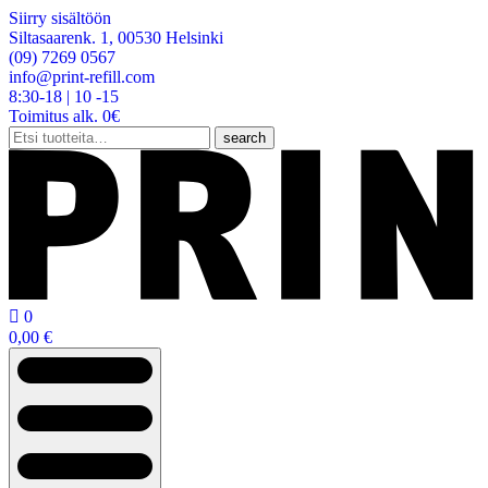
Siirry sisältöön
Siltasaarenk. 1, 00530 Helsinki
(09) 7269 0567
info@print-refill.com
8:30-18 | 10 -15
Toimitus alk. 0€
Etsi:
search

0
0,00
€