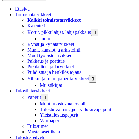
Etusivu
Toimistotarvikkeet
Kaikki toimistotarvikkeet
Kalenterit
Kortit, pikkulahjat, lahjapakkaus

Joulu
Kynät ja kynätarvikkeet
Mapit, kansiot ja arkistointi
Muut työpistetarvikkeet
Pakkaus ja postitus
Pienlaitteet ja tarvikkeet
Puhdistus ja henkilösuojaus
Vihkot ja muut paperitarvikkeet

Muistikirjat
Tulostintarvikkeet
Paperit

Muut tulostusmateriaalit
Tulostinvalmistajien valokuvapaperit
Yleistulostuspaperit
Väripaperit
Tulostimet
Mustekasettihaku
Tulostuspalvelu