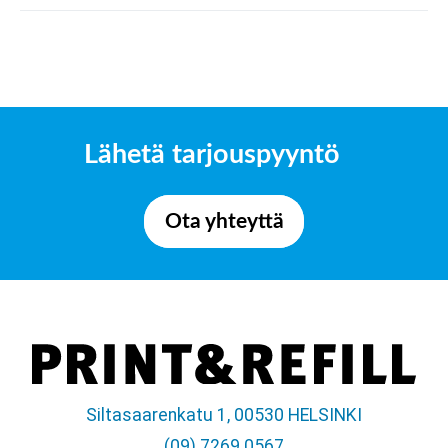
Lähetä tarjouspyyntö
Ota yhteyttä
Siltasaarenkatu 1, 00530 HELSINKI
(09) 7269 0567