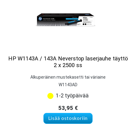
HP W1143A / 143A Neverstop laserjauhe täyttö
2 x 2500 ss
Alkuperäinen mustekasetti tai väriaine
W1143AD
1-2 työpäivää
53,95
€
Lisää ostoskoriin