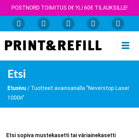
POSTNORD TOIMITUS 0€ YLI 60€ TILAUKSILLE!
Etsi
Etusivu
/ Tuotteet avainsanalla “Neverstop Laser
1000n”
Etsi sopiva mustekasetti tai väriainekasetti