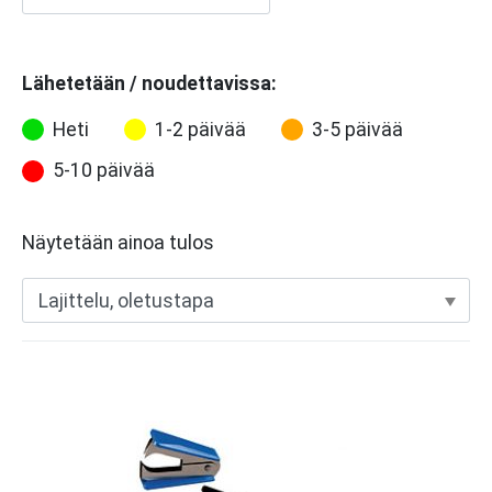
Lähetetään / noudettavissa:
Heti
1-2 päivää
3-5 päivää
5-10 päivää
Näytetään ainoa tulos