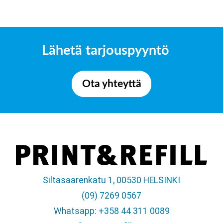
Lähetä tarjouspyyntö
Ota yhteyttä
Siltasaarenkatu 1, 00530 HELSINKI
(09) 7269 0567
Whatsapp: +358 44 311 0089