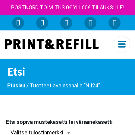
POSTNORD TOIMITUS 0€ YLI 60€ TILAUKSILLE!
Etsi
Etusivu
/ Tuotteet avainsanalla “NII24”
Etsi sopiva mustekasetti tai väriainekasetti