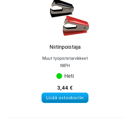
Niitinpoistaja
Muut työpistetarvikkeet
NIIPH
Heti
3,44
€
Lisää ostoskoriin