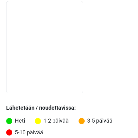
Lähetetään / noudettavissa:
Heti
1-2 päivää
3-5 päivää
5-10 päivää