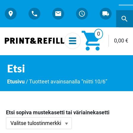
Etsi:
search

0
0,00
€
Etsi
Etusivu
/ Tuotteet avainsanalla “niitti 10/6”
Etsi sopiva mustekasetti tai väriainekasetti