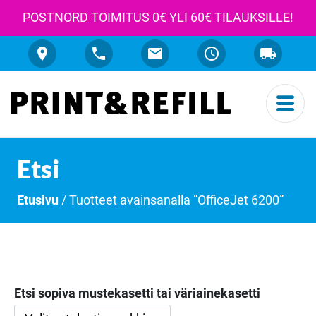
POSTNORD TOIMITUS 0€ YLI 60€ TILAUKSILLE!
Etsi
Etusivu
/ Tuotteet avainsanalla “OfficeJet 6200”
Etsi sopiva mustekasetti tai väriainekasetti