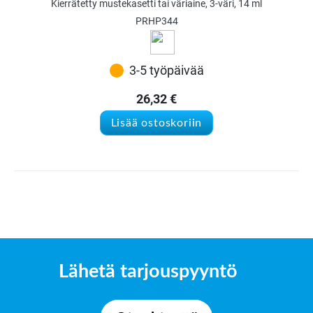
Kierrätetty mustekasetti tai väriaine, 3-väri, 14 ml
PRHP344
3-5 työpäivää
26,32
€
Lisää ostoskoriin
Lähetä tarjouspyyntö