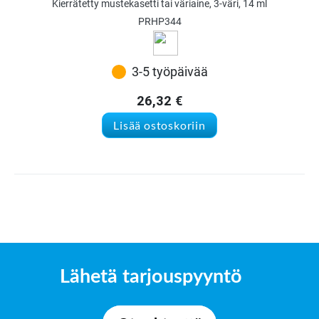
Kierrätetty mustekasetti tai väriaine, 3-väri, 14 ml
PRHP344
3-5 työpäivää
26,32
€
Lisää ostoskoriin
Lähetä tarjouspyyntö