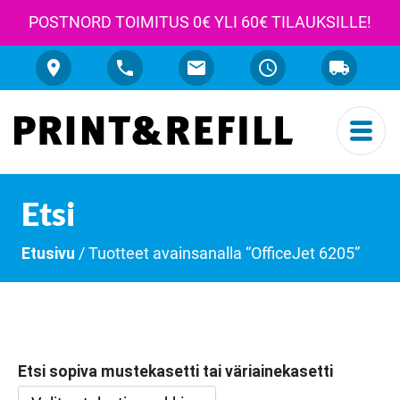
POSTNORD TOIMITUS 0€ YLI 60€ TILAUKSILLE!
Etsi
Etusivu
/ Tuotteet avainsanalla “OfficeJet 6205”
Etsi sopiva mustekasetti tai väriainekasetti