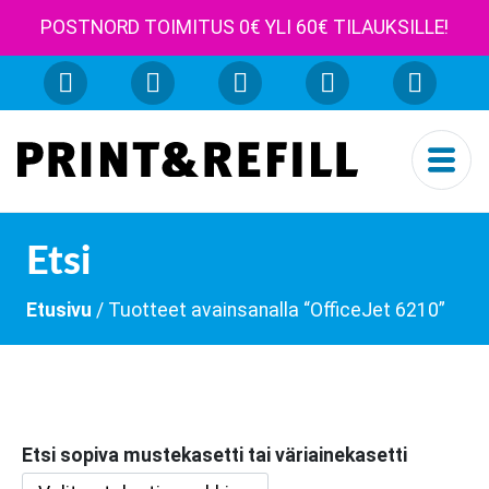
POSTNORD TOIMITUS 0€ YLI 60€ TILAUKSILLE!
Etsi
Etusivu
/ Tuotteet avainsanalla “OfficeJet 6210”
Etsi sopiva mustekasetti tai väriainekasetti