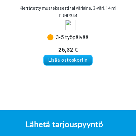
Kierrätetty mustekasetti tai väriaine, 3-väri, 14 ml
PRHP344
3-5 työpäivää
26,32
€
Lisää ostoskoriin
Lähetä tarjouspyyntö