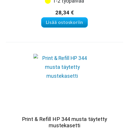
1-2 työpäivää
28,34
€
Lisää ostoskoriin
Print & Refill HP 344 musta täytetty
mustekasetti