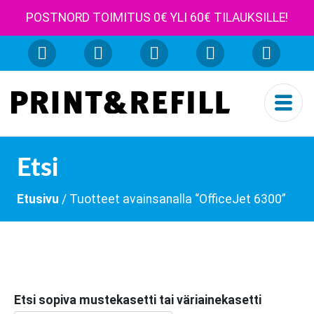
POSTNORD TOIMITUS 0€ YLI 60€ TILAUKSILLE!
Etsi
Etusivu
/ Tuotteet avainsanalla “OfficeJet 6300”
Etsi sopiva mustekasetti tai väriainekasetti