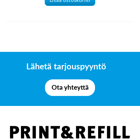
Lisää ostoskoriin
Lähetä tarjouspyyntö
Ota yhteyttä