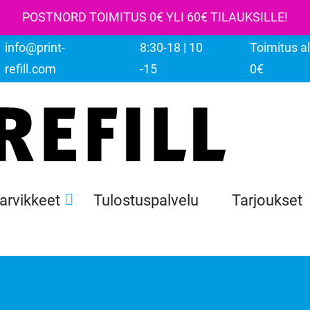
POSTNORD TOIMITUS 0€ YLI 60€ TILAUKSILLE!
info@print-
8:30-18 | 10
Toimitus al
refill.com
-15
0€
tarvikkeet
Tulostuspalvelu
Tarjoukset