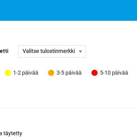
etti
1-2 päivää
3-5 päivää
5-10 päivää
a täytetty