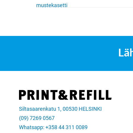
Lä
Siltasaarenkatu 1, 00530 HELSINKI
(09) 7269 0567
Whatsapp: +358 44 311 0089