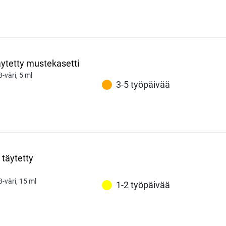
äytetty mustekasetti
3-väri, 5 ml
3-5 työpäivää
 täytetty
3-väri, 15 ml
1-2 työpäivää