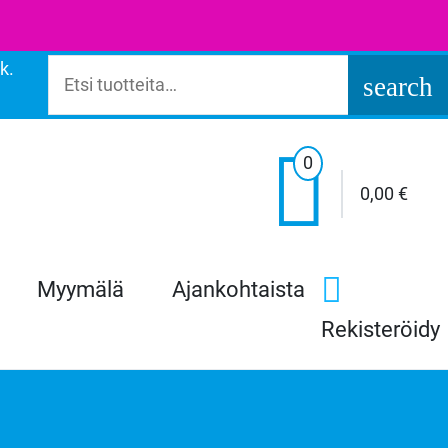
k.
Etsi:
search

0
0,00
€
Myymälä
Ajankohtaista
Rekisteröidy