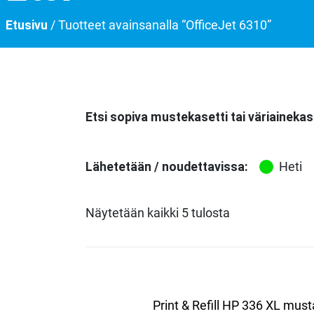
Etusivu
/ Tuotteet avainsanalla “OfficeJet 6310”
Etsi sopiva mustekasetti tai väriainekas
Lähetetään / noudettavissa:
Heti
Näytetään kaikki 5 tulosta
Print & Refill HP 336 XL must