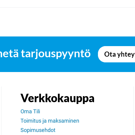
hetä tarjouspyyntö
Ota yhtey
Verkkokauppa
Oma Tili
Toimitus ja maksaminen
Sopimusehdot