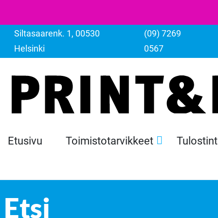
Siltasaarenk. 1, 00530
(09) 7269
Helsinki
0567
Etusivu
Toimistotarvikkeet
Tulostin
Etsi