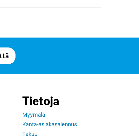
ttä
Tietoja
Myymälä
Kanta-asiakasalennus
Takuu