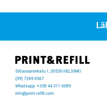
Lä
Siltasaarenkatu 1, 00530 HELSINKI
(09) 7269 0567
Whatsapp: +358 44 311 0089
info@print-refill.com