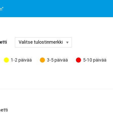
m”
etti
1-2 päivää
3-5 päivää
5-10 päivää
etti