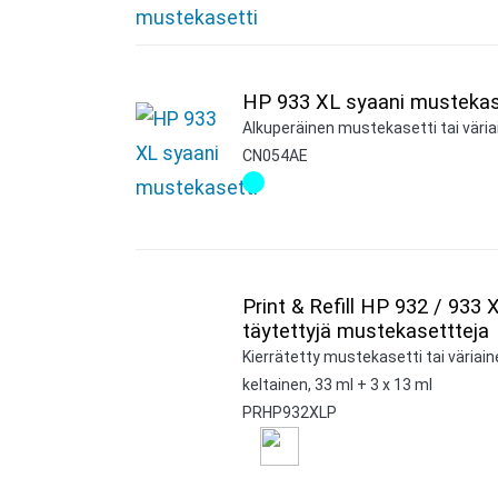
HP 933 XL syaani mustekas
Alkuperäinen mustekasetti tai väriai
CN054AE
Print & Refill HP 932 / 933 
täytettyjä mustekasettteja
Kierrätetty mustekasetti tai väriai
keltainen, 33 ml + 3 x 13 ml
PRHP932XLP