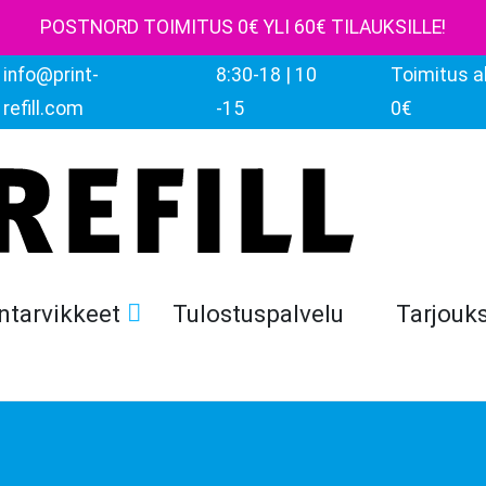
POSTNORD TOIMITUS 0€ YLI 60€ TILAUKSILLE!
info@print-
8:30-18 | 10
Toimitus al
refill.com
-15
0€
ntarvikkeet
Tulostuspalvelu
Tarjouk