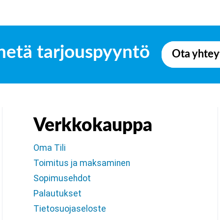
hetä tarjouspyyntö
Ota yhtey
Verkkokauppa
Oma Tili
Toimitus ja maksaminen
Sopimusehdot
Palautukset
Tietosuojaseloste