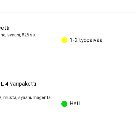
etti
ne, syaani, 825 ss.
1-2 työpäivää
XL 4-väripaketti
ne, musta, syaani, magenta,
Heti