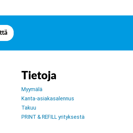
ttä
Tietoja
Myymälä
Kanta-asiakasalennus
Takuu
PRINT & REFILL yrityksestä