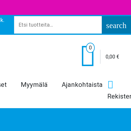
k.
Etsi:
search

0
0,00
€
set
Myymälä
Ajankohtaista
Rekiste