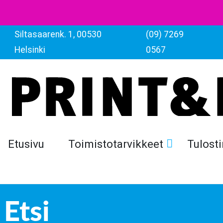
Siltasaarenk. 1, 00530
(09) 7269
Helsinki
0567
Etusivu
Toimistotarvikkeet
Tulosti
Etsi