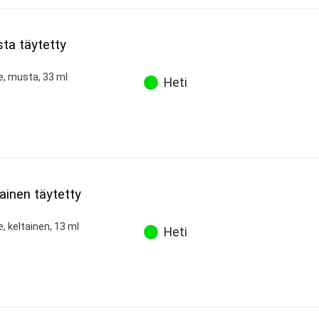
sta täytetty
e, musta, 33 ml
Heti
tainen täytetty
, keltainen, 13 ml
Heti