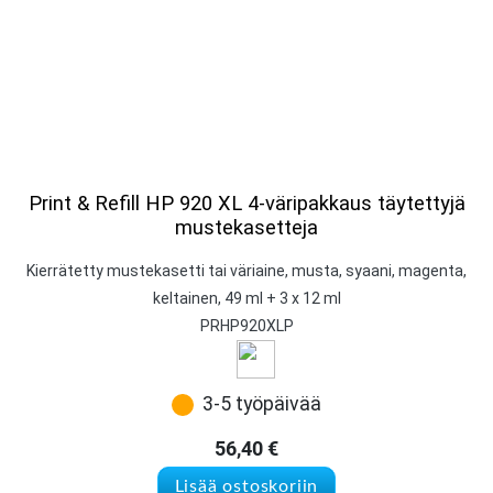
Print & Refill HP 920 XL 4-väripakkaus täytettyjä
mustekasetteja
Kierrätetty mustekasetti tai väriaine, musta, syaani, magenta,
keltainen, 49 ml + 3 x 12 ml
PRHP920XLP
3-5 työpäivää
56,40
€
Lisää ostoskoriin