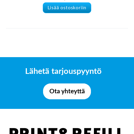
Lisää ostoskoriin
Lähetä tarjouspyyntö
Ota yhteyttä