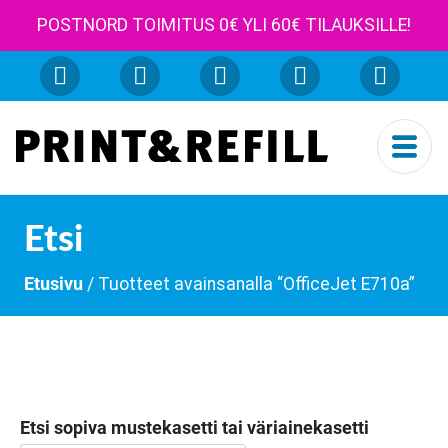
POSTNORD TOIMITUS 0€ YLI 60€ TILAUKSILLE!
Etsi
Etusivu
/ Tuotteet avainsanalla “OfficeJet E710a”
Etsi sopiva mustekasetti tai väriainekasetti